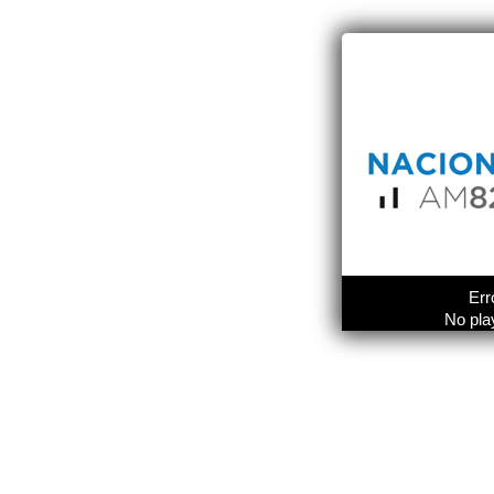
Err
No pla